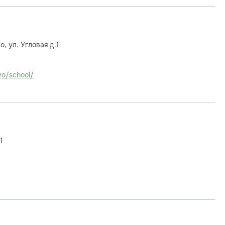
, ул. Угловая д.1
vo/school/
1