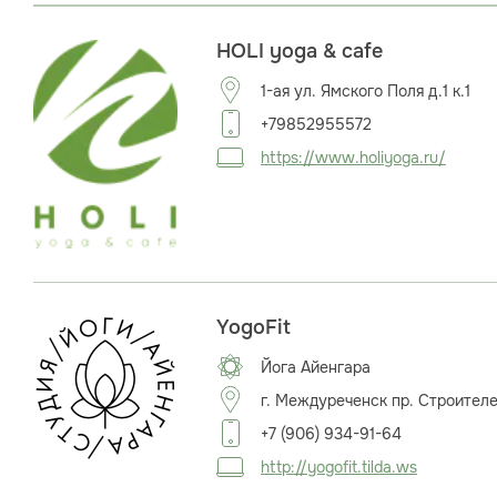
HOLI yoga & cafe
1-ая ул. Ямского Поля д.1 к.1
+79852955572
https://www.holiyoga.ru/
YogoFit
Йога Айенгара
г. Междуреченск пр. Строителе
+7 (906) 934-91-64
http://yogofit.tilda.ws