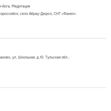
я-йога, Медитация
вороссийск, село Абрау-Дюрсо, СНТ «Факел»
хово, ул. Школьная, д.10. Тульская обл.,