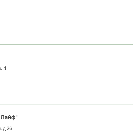
. 4
иЛайф"
, д 26