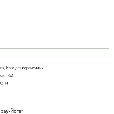
щих, Йога для беременных
ов, 14с1
82-14
брау-Йога»