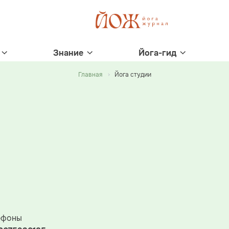
Знание
Йога-гид
Главная
Йога студии
ефоны