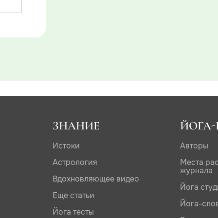
ЗНАНИЕ
ЙОГА-
Истоки
Авторы
Астрология
Места ра
журнала
Вдохновляющее видео
Йога сту
Еще статьи
Йога-сло
Йога тесты