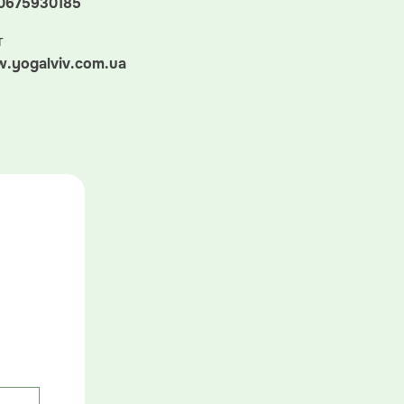
0675930185
т
.yogalviv.com.ua