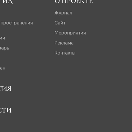
ГИД
О ПРОЕКТЕ
Журнал
спространения
Сайт
Мероприятия
дии
Реклама
варь
Контакты
сан
ТИЯ
СТИ