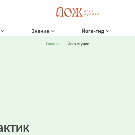
Знание
Йога-гид
Главная
Йога студии
актик