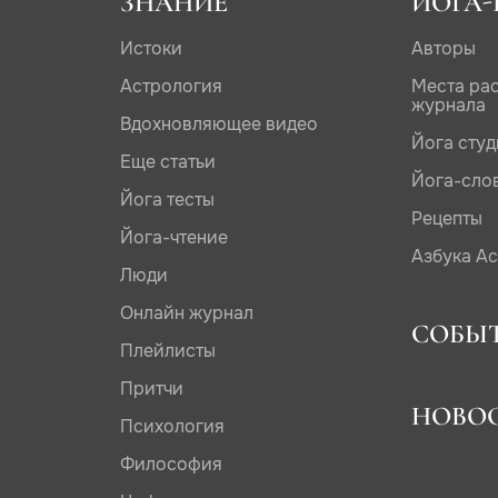
ЗНАНИЕ
ЙОГА-
Истоки
Авторы
Астрология
Места ра
журнала
Вдохновляющее видео
Йога сту
Еще статьи
Йога-сло
Йога тесты
Рецепты
Йога-чтение
Азбука А
Люди
Онлайн журнал
СОБЫ
Плейлисты
Притчи
НОВО
Психология
Философия