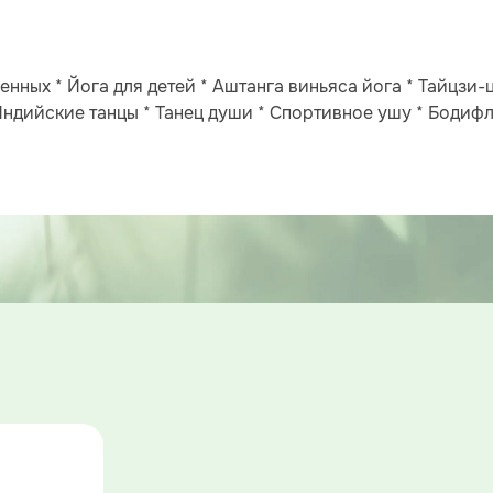
енных * Йога для детей * Аштанга виньяса йога * Тайцзи-
Индийские танцы * Танец души * Спортивное ушу * Бодиф