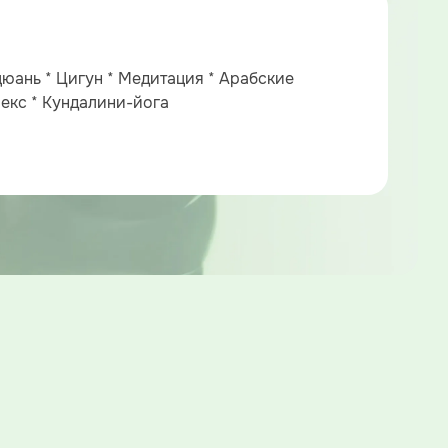
цюань * Цигун * Медитация * Арабские
лекс * Кундалини-йога