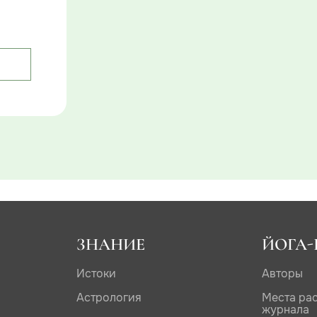
ЗНАНИЕ
ЙОГА-
Истоки
Авторы
Астрология
Места ра
журнала