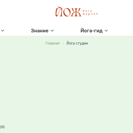
Знание
Йога-гид
Главная
Йога студии
ро