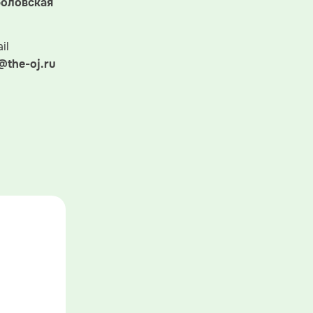
оловская
il
@the-oj.ru