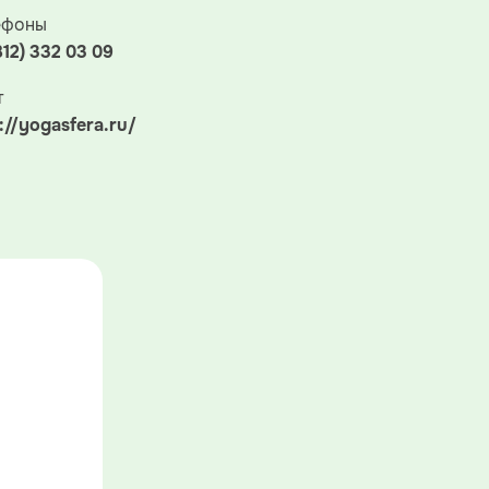
ефоны
812) 332 03 09
т
://yogasfera.ru/