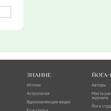
ЗНАНИЕ
ЙОГА-
Истоки
Авторы
Астрология
Места ра
журнала
Вдохновляющее видео
Йога сту
Еще статьи