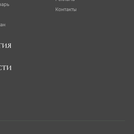
варь
Контакты
сан
ТИЯ
СТИ