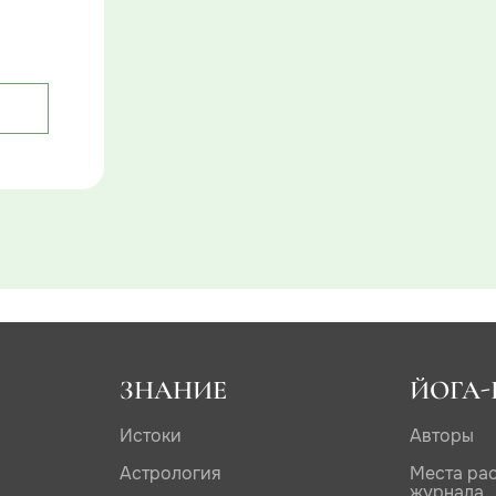
ЗНАНИЕ
ЙОГА-
Истоки
Авторы
Астрология
Места ра
журнала