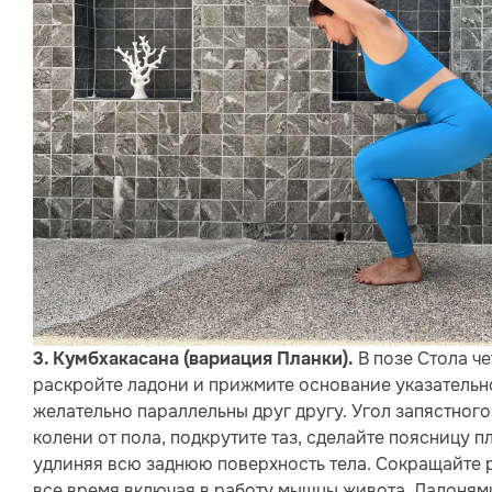
В позе Стола че
3. Кумбхакасана (вариация Планки).
раскройте ладони и прижмите основание указательно
желательно параллельны друг другу. Угол запястног
колени от пола, подкрутите таз, сделайте поясницу п
удлиняя всю заднюю поверхность тела. Сокращайте 
все время включая в работу мышцы живота. Ладонями