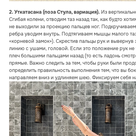
Из вертикально
2. Уткатасана (поза Стула, вариация).
Сгибая колени, отводим таз назад так, как будто хоти
не выходили за проекцию пальцев ног. Подкручиваем
ребра уводим внутрь. Подтягиваем мышцы малого таз
«корневой замок»). Скрестив пальцы рук и вывернув 
линию с ушами, головой. Если это положение рук не
плеч большими пальцами назад (то есть ладонь смотри
прямые. Важно следить за тем, чтобы руки были пр
определить правильность выполнения тем, что вы бо
направляем вниз и удлиняем шею. Фиксируем себя на