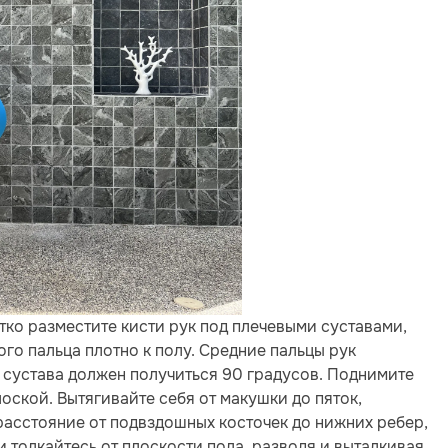
тко разместите кисти рук под плечевыми суставами,
го пальца плотно к полу. Средние пальцы рук
о сустава должен получиться 90 градусов. Поднимите
лоской. Вытягивайте себя от макушки до пяток,
расстояние от подвздошных косточек до нижних ребер,
 толкайтесь от плоскости пола, разводя и выталкивая