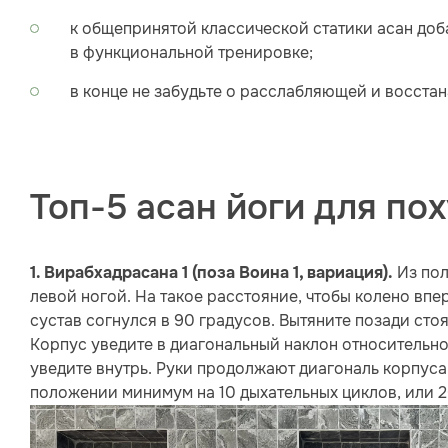
к общепринятой классической статики асан добав
в функциональной тренировке;
в конце не забудьте о расслабляющей и восста
Топ-5 асан йоги для по
Из пол
1. Вирабхадрасана 1 (поза Воина 1, вариация).
левой ногой. На такое расстояние, чтобы колено впе
сустав согнулся в 90 градусов. Вытяните позади сто
Корпус уведите в диагональный наклон относительно 
уведите внутрь. Руки продолжают диагональ корпуса 
положении минимум на 10 дыхательных циклов, или 2