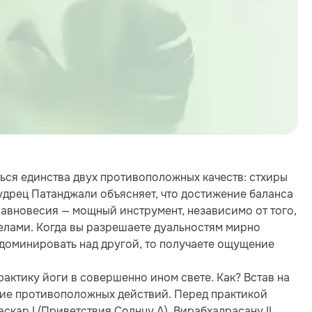
ься единства двух противоположных качеств: стхиры
 мудрец Патанджали объясняет, что достижение баланса
равновесия — мощный инструмент, независимо от того,
еделами. Когда вы разрешаете дуальностям мирно
 доминировать над другой, то получаете ощущение
актику йоги в совершенно ином свете. Как? Встав на
вие противоположных действий. Перед практикой
скар I (Приветствия Солнцу А), Вирабхадрасану II