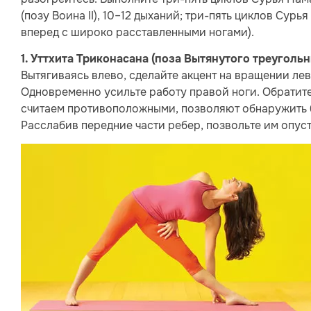
(позу Воина II), 10–12 дыханий; три-пять циклов Сурья
вперед с широко расставленными ногами).
1. Уттхита Триконасана (поза Вытянутого треугольн
Вытягиваясь влево, сделайте акцент на вращении лев
Одновременно усильте работу правой ноги. Обратите
считаем противоположными, позволяют обнаружить б
Расслабив передние части ребер, позвольте им опуст