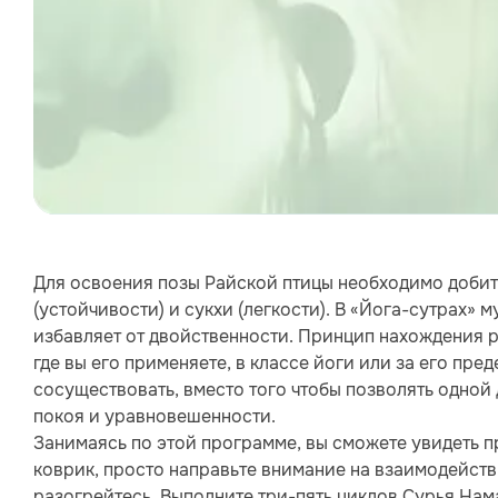
Для освоения позы Райской птицы необходимо добит
(устойчивости) и сукхи (легкости). В «Йога-сутрах»
избавляет от двойст­венности. Принцип нахождения 
где вы его применяете, в классе йоги или за его пр
сосуществовать, вместо того чтобы позволять одной
покоя и уравновешенности.
Занимаясь по этой программе, вы сможете увидеть пр
коврик, просто направьте внимание на взаимодейст
разогрейтесь. Выполните три-пять циклов Сурья Нама