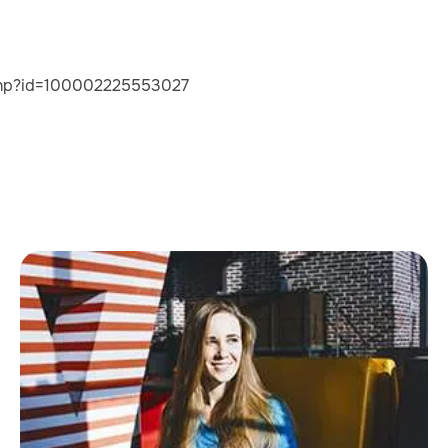
.php?id=100002225553027