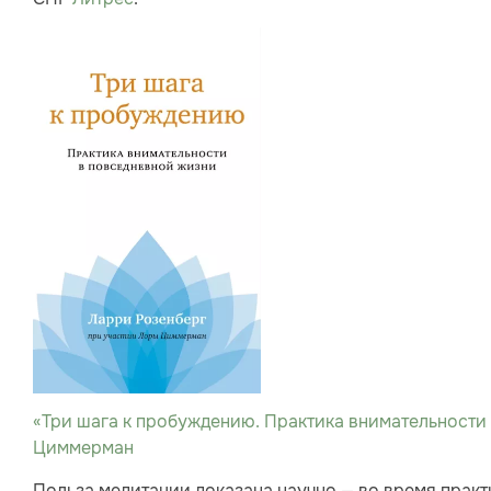
«Три шага к пробуждению. Практика внимательности 
Циммерман
Польза медитации доказана научно — во время практ