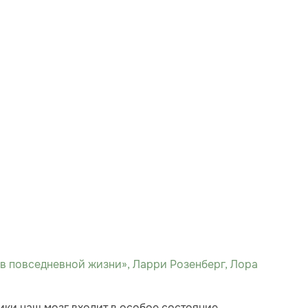
в повседневной жизни», Ларри Розенберг, Лора
ики наш мозг входит в особое состояние