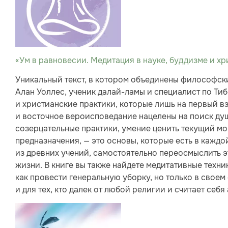
«Ум в равновесии. Медитация в науке, буддизме и хр
Уникальный текст, в котором объединены философски
Алан Уоллес, ученик далай-ламы и специалист по Ти
и христианские практики, которые лишь на первый вз
и восточное вероисповедание нацелены на поиск ду
созерцательные практики, умение ценить текущий мо
предназначения, — это основы, которые есть в каждо
из древних учений, самостоятельно переосмыслить э
жизни. В книге вы также найдете медитативные техн
как провести генеральную уборку, но только в своем
и для тех, кто далек от любой религии и считает себя