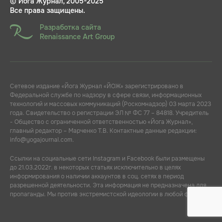
© Йога Журнал, 2005-2025
Все права защищены.
Разработка сайта
Renaissance Art Group
Сетевое издание «Йога Журнал «ЙОЖ» зарегистрировано в
Федеральной службе по надзору в сфере связи, информационных
технологий и массовых коммуникаций (Роскомнадзор) 03 марта 2023
года. Свидетельство о регистрации ЭЛ № ФС 77 – 84818. Учредитель
- Общество с ограниченной ответственностью «Йога Журнал»,
главный редактор – Марченко Т.В. Контактные данные редакции:
info@yogajournal.com.
Ссылки на социальные сети Instagram и Facebook были размещены
до 21.03.2022г. в некоторых статьях исключительно в целях
информирования о наличии аккаунтов в соц. сетях в период
разрешенной деятельности. Эта информация не предназначена для
пропаганды. Мы против экстремистской идеологии в любой форме.