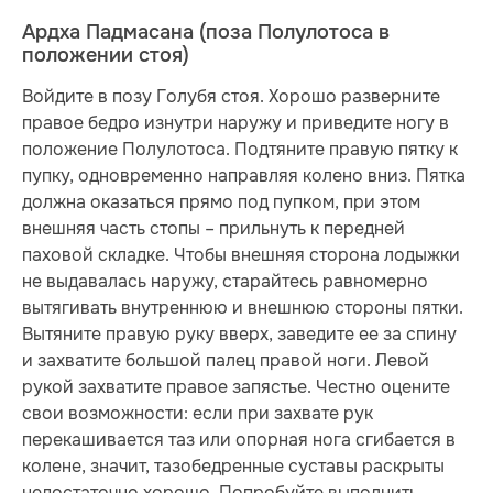
Ардха Падмасана (поза Полулотоса в
положении стоя)
Войдите в позу Голубя стоя. Хорошо разверните
правое бедро изнутри наружу и приведите ногу в
положение Полулотоса. Подтяните правую пятку к
пупку, одновременно направляя колено вниз. Пятка
должна оказаться прямо под пупком, при этом
внешняя часть стопы – прильнуть к передней
паховой складке. Чтобы внешняя сторона лодыжки
не выдавалась наружу, старайтесь равномерно
вытягивать внутреннюю и внешнюю стороны пятки.
Вытяните правую руку вверх, заведите ее за спину
и захватите большой палец правой ноги. Левой
рукой захватите правое запястье. Честно оцените
свои возможности: если при захвате рук
перекашивается таз или опорная нога сгибается в
колене, значит, тазобедренные суставы раскрыты
недостаточно хорошо. Попробуйте выполнить