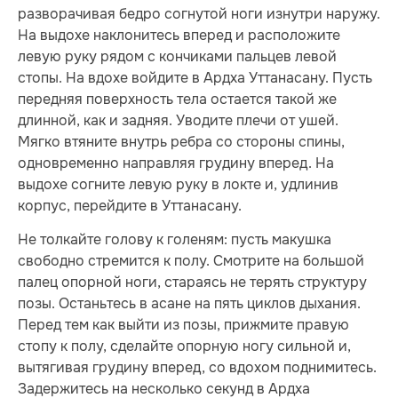
разворачивая бедро согнутой ноги изнутри наружу.
На выдохе наклонитесь вперед и расположите
левую руку рядом с кончиками пальцев левой
стопы. На вдохе войдите в Ардха Уттанасану. Пусть
передняя поверх­ность тела остается такой же
длинной, как и задняя. Уводите плечи от ушей.
Мягко втяните внутрь ребра со стороны спины,
одновременно направляя грудину вперед. На
выдохе согните левую руку в локте и, удлинив
корпус, перейдите в Уттанасану.
Не толкайте голову к голеням: пусть макушка
свободно стремится к полу. Смотрите на большой
палец опорной ноги, стараясь не терять структуру
позы. Останьтесь в асане на пять циклов дыхания.
Перед тем как выйти из позы, прижмите правую
стопу к полу, сделайте опорную ногу сильной и,
вытягивая грудину вперед, со вдохом поднимитесь.
Задержитесь на несколько секунд в Ардха