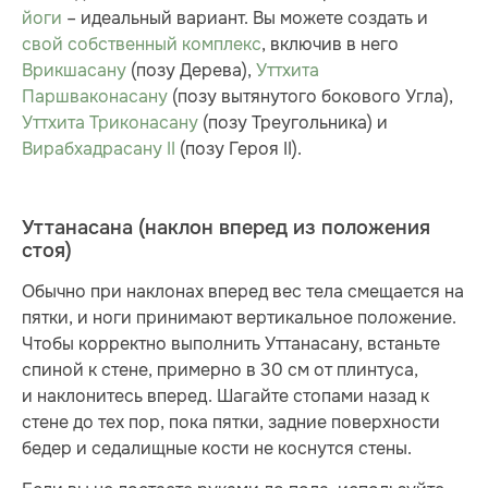
йоги
– идеальный вариант. Вы можете создать и
свой собственный комплекс
, включив в него
Врикшасану
(позу Дерева),
Уттхита
Паршваконасану
(позу вытянутого бокового Угла),
Уттхита Триконасану
(позу Треугольника) и
Вирабхадрасану II
(позу Героя II).
Уттанасана (наклон вперед из положения
стоя)
Обычно при наклонах вперед вес тела смещается на
пятки, и ноги принимают вертикальное положение.
Чтобы корректно выполнить Уттанасану, встаньте
спиной к стене, примерно в 30 см от плинтуса,
и наклонитесь вперед. Шагайте стопами назад к
стене до тех пор, пока пятки, задние поверхности
бедер и седалищные кости не коснутся стены.