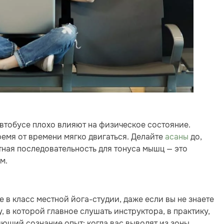
автобусе плохо влияют на физическое состояние.
емя от времени мягко двигаться. Делайте
асаны
до,
тная последовательность для тонуса мышц — это
м.
те в класс местной йога-студии, даже если вы не знаете
, в которой главное слушать инструктора, в практику,
ющий сознание опыт: когда вас выводят из зоны