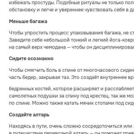
избежать простуды. Подобные ритуалы не только по
обстановку и легче и увереннее чувствовать себя в д
Меньше багажа
Чтобы упростить процесс упаковывания багажа, не с
Заведите себе небольшой тонкий и легкий йога-ковр
на самый верх чемодана — чтобы он дисциплинировал
Сидите осознанно
Чтобы смягчить боль в спине от многочасового сиде
часть бедер, закрывая таз. Это создаёт внутреннее 
бедренных костей, которое расширяет и расслабляет
самолетных подушки за спину под крестец, так же мо
по спине. Можно также катать мячик стопами под си
Создайте алтарь
Находясь в пути, очень сложно сосредоточиться или
в путешествие перевозной алтарь — он поможет прев