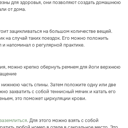
лезны для здоровья, они позволяют создать домашнюю
али от дома.
тоит зацикливаться на большом количестве вещей.
ик на случай таких поездок. Его можно положить
 и напоминал о регулярной практике.
ния, можно крепко обернуть ремнем для йоги верхнюю
вращение
 нижнюю часть спины. Затем положите одну или две
жно захватить с собой теннисный мячик и катать его
деньем, это поможет циркуляции крови.
заземлиться
. Для этого можно взять с собой
ратить любой номер в отеле в сакральное место. Это