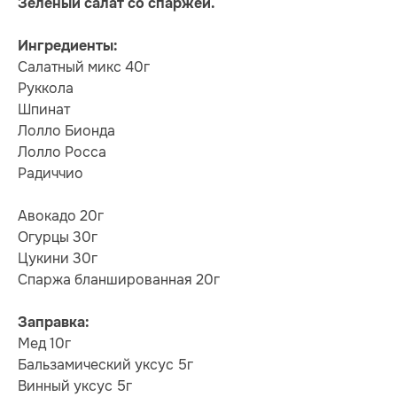
Зеленый салат со спаржей.
Ингредиенты:
Салатный микс 40г
Руккола
Шпинат
Лолло Бионда
Лолло Росса
Радиччио
Авокадо 20г
Огурцы 30г
Цукини 30г
Спаржа бланшированная 20г
Заправка:
Мед 10г
Бальзамический уксус 5г
Винный уксус 5г