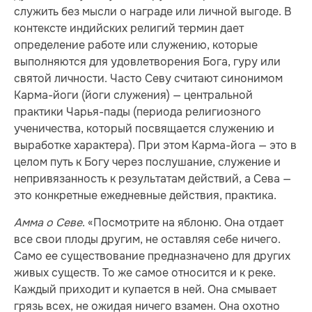
служить без мысли о награде или личной выгоде. В
контексте индийских религий термин дает
определение работе или служению, которые
выполняются для удовлетворения Бога, гуру или
святой личности. Часто Севу считают синонимом
Карма-йоги (йоги служения) — центральной
практики Чарья-пады (периода религиозного
ученичества, который посвящается служению и
выработке характера). При этом Карма-йога — это в
целом путь к Богу через послушание, служение и
непривязанность к результатам действий, а Сева —
это конкретные ежедневные действия, практика.
Амма о Севе
. «Посмотрите на яблоню. Она отдает
все свои плоды другим, не оставляя себе ничего.
Само ее существование предназначено для других
живых существ. То же самое относится и к реке.
Каждый приходит и купается в ней. Она смывает
грязь всех, не ожидая ничего взамен. Она охотно