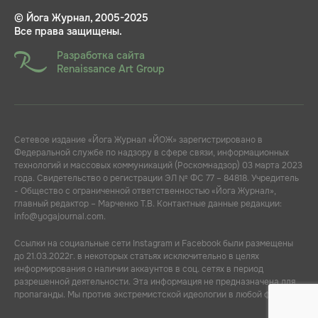
© Йога Журнал, 2005-2025
Все права защищены.
Разработка сайта
Renaissance Art Group
Сетевое издание «Йога Журнал «ЙОЖ» зарегистрировано в
Федеральной службе по надзору в сфере связи, информационных
технологий и массовых коммуникаций (Роскомнадзор) 03 марта 2023
года. Свидетельство о регистрации ЭЛ № ФС 77 – 84818. Учредитель
- Общество с ограниченной ответственностью «Йога Журнал»,
главный редактор – Марченко Т.В. Контактные данные редакции:
info@yogajournal.com.
Ссылки на социальные сети Instagram и Facebook были размещены
до 21.03.2022г. в некоторых статьях исключительно в целях
информирования о наличии аккаунтов в соц. сетях в период
разрешенной деятельности. Эта информация не предназначена для
пропаганды. Мы против экстремистской идеологии в любой форме.