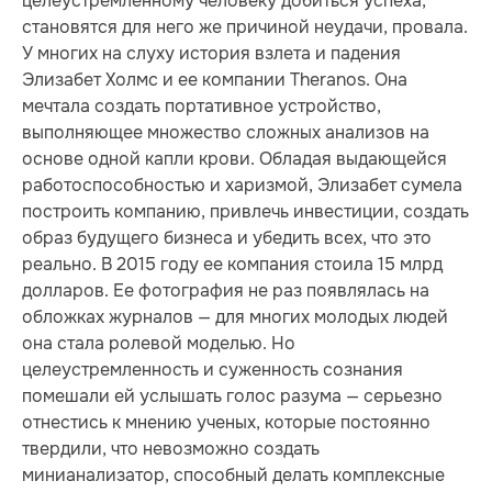
целеустремленному человеку добиться успеха,
становятся для него же причиной неудачи, провала.
У многих на слуху история взлета и падения
Элизабет Холмс и ее компании Theranos. Она
мечтала создать портативное устройство,
выполняющее множество сложных анализов на
основе одной капли крови. Обладая выдающейся
работоспособностью и харизмой, Элизабет сумела
построить компанию, привлечь инвестиции, создать
образ будущего бизнеса и убедить всех, что это
реально. В 2015 году ее компания стоила 15 млрд
долларов. Ее фотография не раз появлялась на
обложках журналов — для многих молодых людей
она стала ролевой моделью. Но
целеустремленность и суженность сознания
помешали ей услышать голос разума — серьезно
отнестись к мнению ученых, которые постоянно
твердили, что невозможно создать
минианализатор, способный делать комплексные