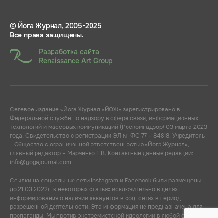
© Йога Журнал, 2005-2025
Все права защищены.
Разработка сайта
Renaissance Art Group
Сетевое издание «Йога Журнал «ЙОЖ» зарегистрировано в
Федеральной службе по надзору в сфере связи, информационных
технологий и массовых коммуникаций (Роскомнадзор) 03 марта 2023
года. Свидетельство о регистрации ЭЛ № ФС 77 – 84818. Учредитель
- Общество с ограниченной ответственностью «Йога Журнал»,
главный редактор – Марченко Т.В. Контактные данные редакции:
info@yogajournal.com.
Ссылки на социальные сети Instagram и Facebook были размещены
до 21.03.2022г. в некоторых статьях исключительно в целях
информирования о наличии аккаунтов в соц. сетях в период
разрешенной деятельности. Эта информация не предназначена для
пропаганды. Мы против экстремистской идеологии в любой форме.