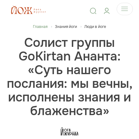
Главная
Знания йоги
Люди в йоге
Cолист группы
GoKirtan Ананта:
«Суть нашего
послания: мы вечны,
исполнены знания и
блаженства»