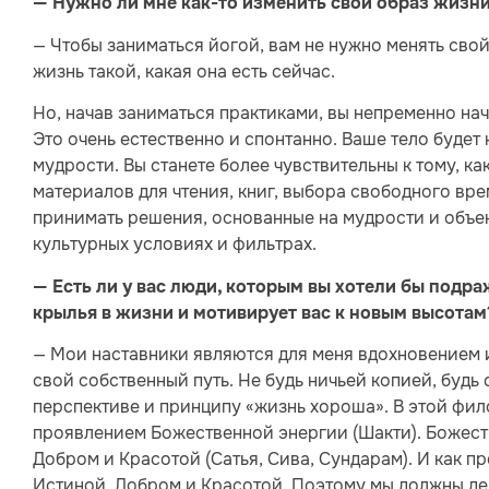
— Нужно ли мне как-то изменить свой образ жизни
— Чтобы заниматься йогой, вам не нужно менять сво
жизнь такой, какая она есть сейчас.
Но, начав заниматься практиками, вы непременно на
Это очень естественно и спонтанно. Ваше тело будет
мудрости. Вы станете более чувствительны к тому, ка
материалов для чтения, книг, выбора свободного врем
принимать решения, основанные на мудрости и объек
культурных условиях и фильтрах.
— Есть ли у вас люди, которым вы хотели бы подра
крылья в жизни и мотивирует вас к новым высотам
— Мои наставники являются для меня вдохновением и
свой собственный путь. Не будь ничьей копией, будь
перспективе и принципу «жизнь хороша». В этой фи
проявлением Божественной энергии (Шакти). Божест
Добром и Красотой (Сатья, Сива, Сундарам). И как 
Истиной, Добром и Красотой. Поэтому мы должны де