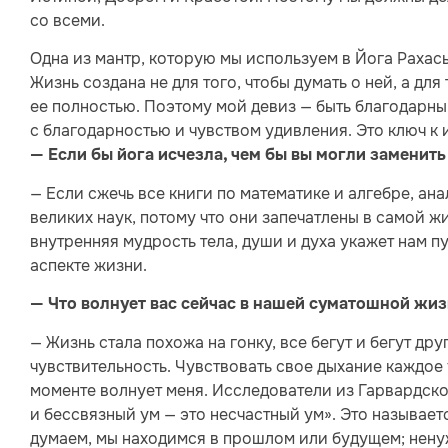
со всеми.
Одна из мантр, которую мы используем в Йога Рахась
Жизнь создана не для того, чтобы думать о ней, а дл
ее полностью. Поэтому мой девиз — быть благодарн
с благодарностью и чувством удивления. Это ключ к 
— Если бы йога исчезла, чем бы вы могли заменить 
— Если сжечь все книги по математике и алгебре, ан
великих наук, потому что они запечатлены в самой жиз
внутренняя мудрость тела, души и духа укажет нам п
аспекте жизни.
— Что волнует вас сейчас в нашей суматошной жиз
— Жизнь стала похожа на гонку, все бегут и бегут дру
чувствительность. Чувствовать свое дыхание каждое
моменте волнует меня. Исследователи из Гарвардско
и бессвязный ум — это несчастный ум». Это называе
думаем, мы находимся в прошлом или будущем; ненуж