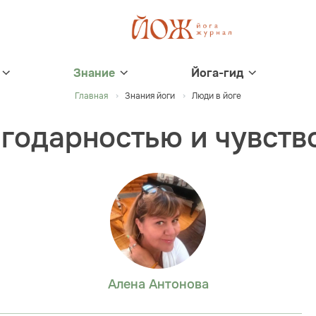
Знание
Йога-гид
Главная
Знания йоги
Люди в йоге
агодарностью и чувств
Алена Антонова