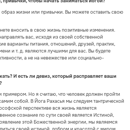
, привычки, чтобы начать заниматься йогой?
й образ жизни или привычки. Вы можете оставить свою
чнете вносить в свою жизнь позитивные изменения.
 направлять вас, исходя из своей собственной
кие варианты питания, отношений, друзей, практик,
ени и т. д. являются лучшими для вас. Вы будете
тивности, а не на невежестве или социально-
жать? И есть ли девиз, который расправляет ваши
?
 примером. Но я считаю, что человек должен пройти
 самим собой. В Йога Рахасья мы следуем тантрической
лософской перспективе вся жизнь является
венное сознание по сути своей является Истиной,
проявление этой Божественной энергии, мы являемся
литься своей истиной, добром и красотой с миром,