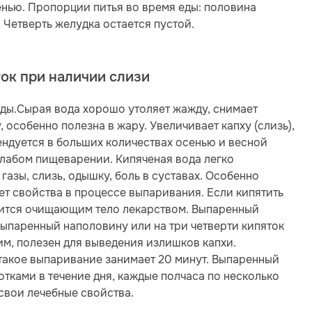
нью. Пропорции питья во время еды: половина
 Четверть желудка остается пустой.
ток при наличии слизи
ды.Сырая вода хорошо утоляет жажду, снимает
 особенно полезна в жару. Увеличивает капху (слизь),
ендуется в больших количествах осенью и весной
слабом пищеварении. Кипяченая вода легко
азы, слизь, одышку, боль в суставах. Особенно
ет свойства в процессе выпаривания. Если кипятить
овится очищающим тело лекарством. Выпаренный
 Выпаренный наполовину или на три четверти кипяток
им, полезен для выведения излишков капхи.
 такое выпаривание занимает 20 минут. Выпаренный
отками в течение дня, каждые полчаса по несколько
 свои лечебные свойства.