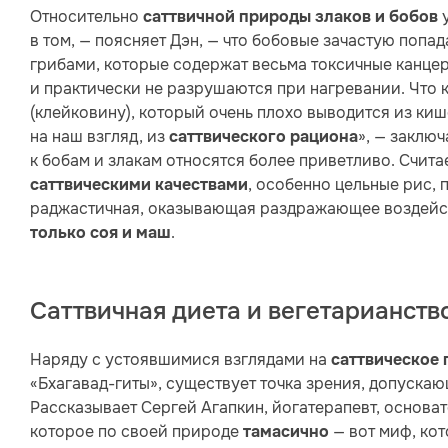
Относительно
у
саттвичной природы злаков и бобов
в том, — поясняет Дэн, — что бобовые зачастую поп
грибами, которые содержат весьма токсичные канце
и практически не разрушаются при нагревании. Что к
(клейковину), который очень плохо выводится из ки
на наш взгляд, из
», — заклю
саттвического рациона
к бобам и злакам относятся более приветливо. Счит
, особенно цельные рис,
саттвическими качествами
раджастичная, оказывающая раздражающее воздейст
.
только соя и маш
Саттвичная диета и вегетарианств
Наряду с устоявшимися взглядами на
саттвическое 
«Бхагавад-гиты», существует точка зрения, допуска
Рассказывает Сергей Агапкин, йогатерапевт, основате
которое по своей природе
— вот миф, ко
тамасично