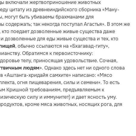
яды включали жертвоприношение животных
еду цитату из древнеиндийского сборника «Ману-
ы, могут быть убиваемы брахманами для
 содержать; так некогда поступал Агастья». В этом же
т, кто поедает дозволенные живые существа даже
 и дозволенные для еды живые существа и тех, кто
, обычно ссылаются на «Бхагавад-гиту»,
 пищей
ианству. Обратимся к первоисточнику:
доровье телу, приносящая удовольствие. Сочная,
». Однако здесь нет ни одного слова
ттвичным людям
, в «Аштанга-хридайя самхите» написано: «Мясо
лекта, огня пищеварения, силы и семени». То есть
ным Кришной требованиям, предъявляемым к
изическую силу и иммунитет) и дает ясность уму.
 продуктов, кроме мяса животных, носящих рога, для