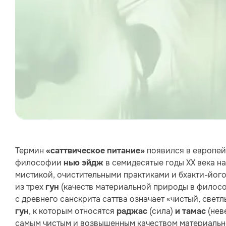
Термин
появился в европей
«саттвическое питание»
философии
в семидесятые годы XX века н
нью эйдж
мистикой, очистительными практиками и бхакти-йог
из трех
(качеств материальной природы в филосо
гун
с древнего санскрита саттва означает «чистый, светл
, к которым относятся
(сила)
(нев
гун
раджас
и тамас
самым чистым и возвышенным качеством материаль