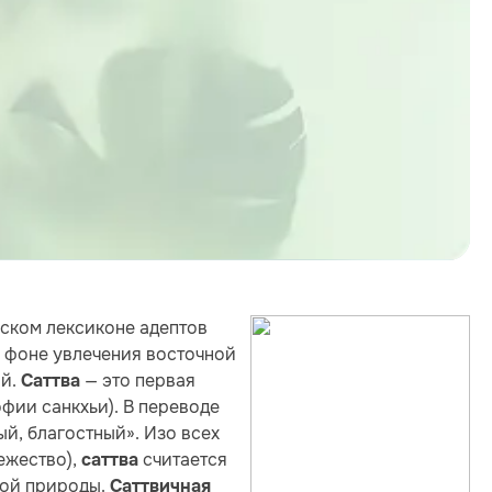
ском лексиконе адептов
а фоне увлечения восточной
ой.
— это первая
Саттва
фии санкхьи). В переводе
ый, благостный». Изо всех
ежество),
считается
саттва
ной природы.
Саттвичная