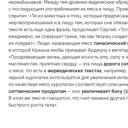
неовайшнавов. Между тем древние ведические обр
с последующим употреблением их мяса в пищу. Прив
смрити»: «Те из животных и птиц, которые предписан
жертвоприношения и в пищу тем, которых они обязаны
тексте есть еще одна фраза, продолжает Сергей: «То
ежедневно, не совершит греха, так как творец создал
их поедает». Люди, называющие мясо
тамасической
в которой Кришна якобы призывал Арджуну к вегетар
«Продлевающая жизнь, дающая ясность уму, силу и з
маслянистая, приятная сердцу — эта пища
дорога са
о мясе. Но есть в
, например
аюрведических текстах
черной куропатки используется для увеличения интел
по качествам мясо куропатки соответствует описан
— оно
(ф
саттвическим продуктам
увеличивает балу
В этом же тексте говорится, что «нет никаких других
быстрого роста тела».