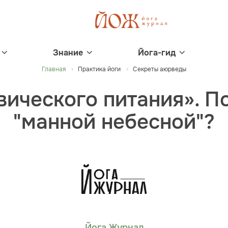
Знание
Йога-гид
Главная
Практика йоги
Секреты аюрведы
вического питания». П
"манной небесной"?
Йога Журнал