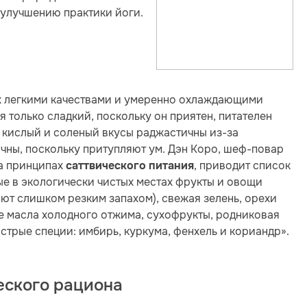
 улучшению практики йоги.
их легкими качествами и умеренно охлаждающими
я только сладкий, поскольку он приятен, питателен
кислый и соленый вкусы раджастичны из-за
чны, поскольку притупляют ум. Дэн Коро, шеф-повар
на принципах
, приводит список
саттвического питания
ые в экологически чистых местах фрукты и овощи
дают слишком резким запахом), свежая зелень, орехи
ые масла холодного отжима, сухофрукты, родниковая
стрые специи: имбирь, куркума, фенхель и кориандр».
еского рациона