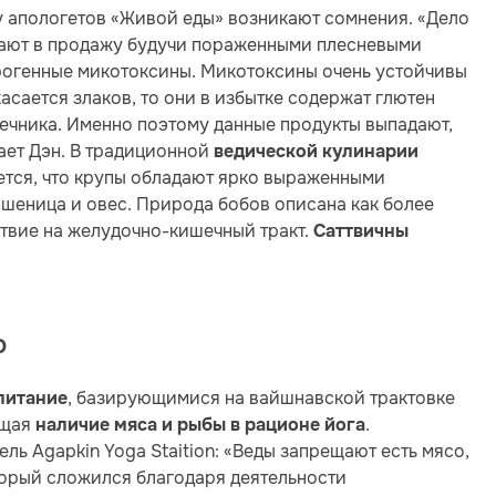
 апологетов «Живой еды» возникают сомнения. «Дело
адают в продажу будучи пораженными плесневыми
рогенные микотоксины. Микотоксины очень устойчивы
асается злаков, то они в избытке содержат глютен
шечника. Именно поэтому данные продукты выпадают,
чает Дэн. В традиционной
ведической кулинарии
ается, что крупы обладают ярко выраженными
 пшеница и овес. Природа бобов описана как более
вие на желудочно-кишечный тракт.
Саттвичны
о
, базирующимися на вайшнавской трактовке
питание
ющая
.
наличие мяса и рыбы в рационе йога
ль Agapkin Yoga Staition: «Веды запрещают есть мясо,
торый сложился благодаря деятельности