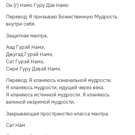
Он (г) Намо Гуру Дэв Намо
Перевод: Я призываю Божественную Мудрость
внутри себя.
Защитная мантра.
Аад Гурэй Намэ,
Джугад Гурэй Намэ,
Сат Гурэй Намэ,
Сири Гуру Дэвэй Намэ.
Перевод: Я кланяюсь изначальной мудрости.
Я кланяюсь мудрости, идущей через века.
Я кланяюсь истинной мудрости. Я кланяюсь
великой незримой мудрости.
Закрывающая пространство класса мантра.
Сат Нам