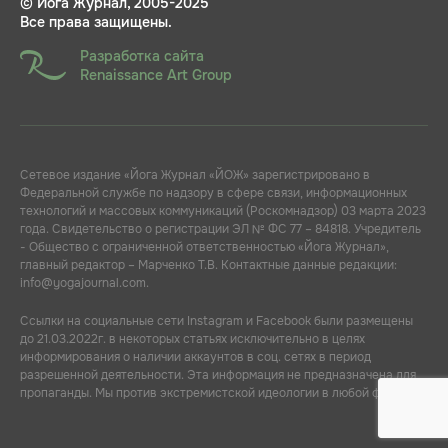
© Йога Журнал, 2005-2025
Все права защищены.
Разработка сайта
Renaissance Art Group
Сетевое издание «Йога Журнал «ЙОЖ» зарегистрировано в
Федеральной службе по надзору в сфере связи, информационных
технологий и массовых коммуникаций (Роскомнадзор) 03 марта 2023
года. Свидетельство о регистрации ЭЛ № ФС 77 – 84818. Учредитель
- Общество с ограниченной ответственностью «Йога Журнал»,
главный редактор – Марченко Т.В. Контактные данные редакции:
info@yogajournal.com.
Ссылки на социальные сети Instagram и Facebook были размещены
до 21.03.2022г. в некоторых статьях исключительно в целях
информирования о наличии аккаунтов в соц. сетях в период
разрешенной деятельности. Эта информация не предназначена для
пропаганды. Мы против экстремистской идеологии в любой форме.