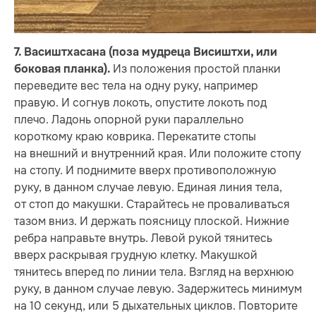
7. Васиштхасана (поза мудреца Висиштхи, или
Из положения простой планки
боковая планка).
переведите вес тела на одну руку, например
правую. И согнув локоть, опустите локоть под
плечо. Ладонь опорной руки параллельно
короткому краю коврика. Перекатите стопы
на внешний и внутренний края. Или положите стопу
на стопу. И поднимите вверх противоположную
руку, в данном случае левую. Единая линия тела,
от стоп до макушки. Старайтесь не проваливаться
тазом вниз. И держать поясницу плоской. Нижние
ребра направьте внутрь. Левой рукой тянитесь
вверх раскрывая грудную клетку. Макушкой
тянитесь вперед по линии тела. Взгляд на верхнюю
руку, в данном случае левую. Задержитесь минимум
на 10 секунд, или 5 дыхательных циклов. Повторите