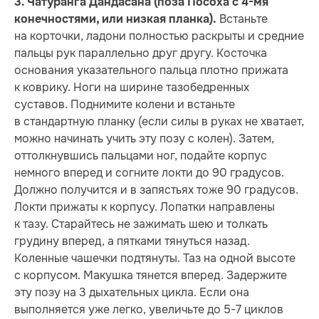
3. Чатуранга Дандасана (поза Посоха с 4-мя
Встаньте
конечностями, или низкая планка).
на корточки, ладони полностью раскрыты и средние
пальцы рук параллельно друг другу. Косточка
основания указательного пальца плотно прижата
к коврику. Ноги на ширине тазобедренных
суставов. Поднимите колени и встаньте
в стандартную планку (если силы в руках не хватает,
можно начинать учить эту позу с колен). Затем,
оттолкнувшись пальцами ног, подайте корпус
немного вперед и согните локти до 90 градусов.
Должно получится и в запястьях тоже 90 градусов.
Локти прижаты к корпусу. Лопатки направлены
к тазу. Старайтесь не зажимать шею и толкать
грудину вперед, а пятками тянуться назад.
Коленные чашечки подтянуты. Таз на одной высоте
с корпусом. Макушка тянется вперед. Задержите
эту позу на 3 дыхательных цикла. Если она
выполняется уже легко, увеличьте до 5-7 циклов