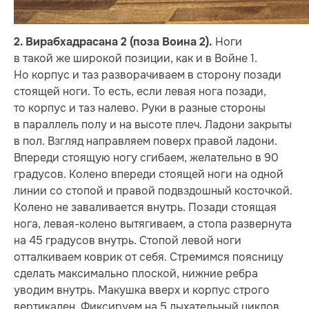
Ноги
2. Вирабхадрасана 2 (поза Воина 2).
в такой же широкой позиции, как и в Войне 1.
Но корпус и таз разворачиваем в сторону позади
стоящей ноги. То есть, если левая нога позади,
то корпус и таз налево. Руки в разные стороны
в параллель полу и на высоте плеч. Ладони закрыты
в пол. Взгляд направляем поверх правой ладони.
Впереди стоящую ногу сгибаем, желательно в 90
градусов. Колено впереди стоящей ноги на одной
линии со стопой и правой подвздошный косточкой.
Колено не заваливается внутрь. Позади стоящая
нога, левая-колено вытягиваем, а стопа развернута
на 45 градусов внутрь. Стопой левой ноги
отталкиваем коврик от себя. Стремимся поясницу
сделать максимально плоской, нижние ребра
уводим внутрь. Макушка вверх и корпус строго
вертикален. Фиксируем на 5 дыхательный циклов