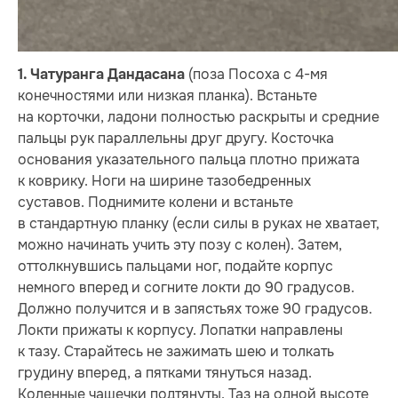
(поза Посоха с 4-мя
1. Чатуранга Дандасана
конечностями или низкая планка). Встаньте
на корточки, ладони полностью раскрыты и средние
пальцы рук параллельны друг другу. Косточка
основания указательного пальца плотно прижата
к коврику. Ноги на ширине тазобедренных
суставов. Поднимите колени и встаньте
в стандартную планку (если силы в руках не хватает,
можно начинать учить эту позу с колен). Затем,
оттолкнувшись пальцами ног, подайте корпус
немного вперед и согните локти до 90 градусов.
Должно получится и в запястьях тоже 90 градусов.
Локти прижаты к корпусу. Лопатки направлены
к тазу. Старайтесь не зажимать шею и толкать
грудину вперед, а пятками тянуться назад.
Коленные чашечки подтянуты. Таз на одной высоте