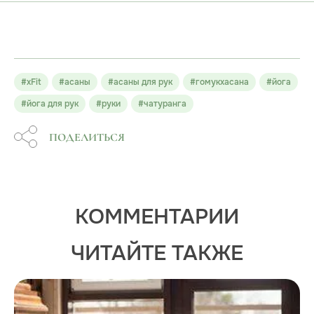
#xFit
#асаны
#асаны для рук
#гомукхасана
#йога
#йога для рук
#руки
#чатуранга
ПОДЕЛИТЬСЯ
КОММЕНТАРИИ
ЧИТАЙТЕ ТАКЖЕ