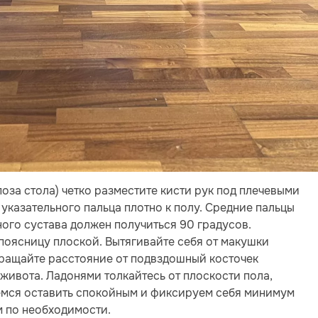
поза стола) четко разместите кисти рук под плечевыми
указательного пальца плотно к полу. Средние пальцы
ного сустава должен получиться 90 градусов.
 поясницу плоской. Вытягивайте себя от макушки
кращайте расстояние от подвздошный косточек
живота. Ладонями толкайтесь от плоскости пола,
аемся оставить спокойным и фиксируем себя минимум
ем по необходимости.