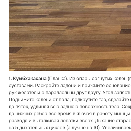
(Планка). Из опары согнутых колен (
1.
Кумбхакасана
суставами. Раскройте ладони и прижмите основание 
рук желательно параллельны друг другу. Угол запяст
Поднимите колени от пола, подкрутите таз, сделайте
до пяток, удлиняя всю заднюю поверхность тела. Со
до нижних ребер все время включая в работу мышцы 
разводя и выталкивая лопатки вверх. Дыхание стар
на 5 дыхательных циклов (а лучше на 10). Увеличива