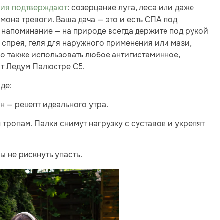
ия подтверждают
: созерцание луга, леса или даже
мона тревоги. Ваша дача — это и есть СПА под
е напоминание — на природе всегда держите под рукой
е спрея, геля для наружного применения или мази,
но также использовать любое антигистаминное,
ат Ледум Палюстре С5.
де:
ан — рецепт идеального утра.
 тропам. Палки снимут нагрузку с суставов и укрепят
 не рискнуть упасть.