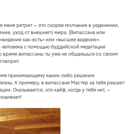
я меня ретрит — это скорее молчание в уединении,
ение, уход от внешнего мира. (Випассана или
«видение как-есть» или «высшее видение».
я человека с помощью буддийской медитации
 Во время випассаны ты уже не общаешься со своим
 говорит.
время принимающему какие-либо решения
лезны. К примеру, в випассане Мастер за тебя решает:
ации. Оказывается, это кайф, когда у тебя нет, —
окаивает!