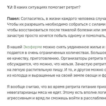
В каких ситуациях помогает ретрит?
YJ:
Согласитесь, в жизни каждого человека случ
Павел:
Чтобы их разрешить необходимо собраться с силами 
чтобы восстановиться после тяжелой болезни или э
зачастую просто хочется побыть одному и помолчать
В нашей
Экоферме
можно снять уединенное жилье и з
подается в очень ограниченных количествах. Больш
ее качеству, приготовлению. Организаторы ретрита 
обсуждается, что можно, что нельзя. Зачастую ретр
на легкую растительную пищу. И то, и другое можно с
из колодца и выращенные на своей земле овощи и ф
Я вообще считаю, что во время ретрита питание при
невегатарианцы мяса не едят. Этому есть вполне лог
агрессивным и вряд ли сможешь войти в расслаблен