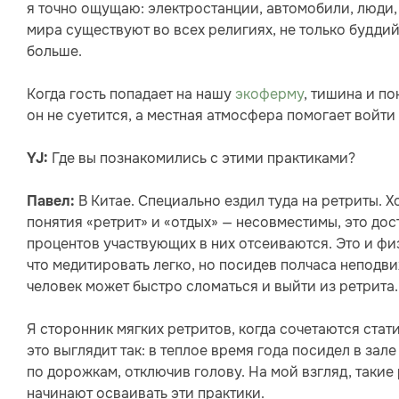
я точно ощущаю: электростанции, автомобили, люди,
мира существуют во всех религиях, не только буддий
больше.
Когда гость попадает на нашу
экоферму
, тишина и п
он не суетится, а местная атмосфера помогает войти 
Где вы познакомились с этими практиками?
YJ:
В Китае. Специально ездил туда на ретриты. 
Павел:
понятия «ретрит» и «отдых» — несовместимы, это дос
процентов участвующих в них отсеиваются. Это и фи
что медитировать легко, но посидев полчаса неподви
человек может быстро сломаться и выйти из ретрита.
Я сторонник мягких ретритов, когда сочетаются ста
это выглядит так: в теплое время года посидел в зал
по дорожкам, отключив голову. На мой взгляд, такие
начинают осваивать эти практики.