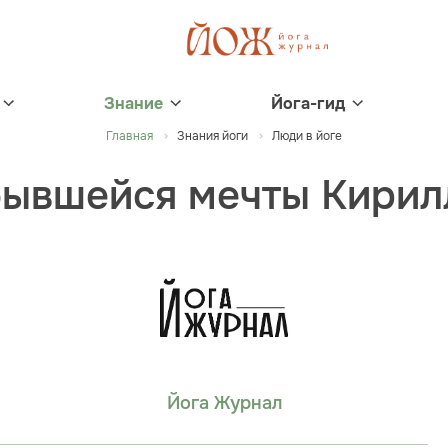
Знание
Йога-гид
Главная
Знания йоги
Люди в йоге
бывшейся мечты Кирил
Йога Журнал