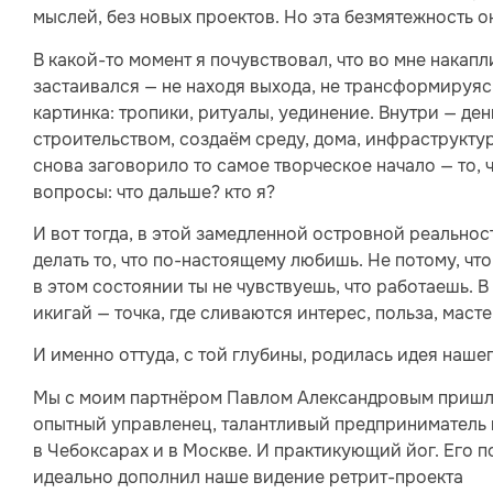
мыслей, без новых проектов. Но эта безмятежность о
В какой-то момент я почувствовал, что во мне накапл
застаивался — не находя выхода, не трансформируясь
картинка: тропики, ритуалы, уединение. Внутри — де
строительством, создаём среду, дома, инфраструктуру
снова заговорило то самое творческое начало — то, ч
вопросы: что дальше? кто я?
И вот тогда, в этой замедленной островной реальнос
делать то, что по-настоящему любишь. Не потому, что
в этом состоянии ты не чувствуешь, что работаешь. В
икигай — точка, где сливаются интерес, польза, маст
И именно оттуда, с той глубины, родилась идея наше
Мы с моим партнёром Павлом Александровым пришли
опытный управленец, талантливый предприниматель 
в Чебоксарах и в Москве. И практикующий йог. Его п
идеально дополнил наше видение ретрит-проекта