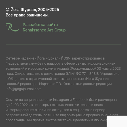
© Йога Журнал, 2005-2025
Все права защищены.
Разработка сайта
Renaissance Art Group
Сетевое издание «Йога Журнал «ЙОЖ» зарегистрировано в
Федеральной службе по надзору в сфере связи, информационных
технологий и массовых коммуникаций (Роскомнадзор) 03 марта 2023
года. Свидетельство о регистрации ЭЛ № ФС 77 – 84818. Учредитель
- Общество с ограниченной ответственностью «Йога Журнал»,
главный редактор – Марченко Т.В. Контактные данные редакции:
info@yogajournal.com.
Ссылки на социальные сети Instagram и Facebook были размещены
до 21.03.2022г. в некоторых статьях исключительно в целях
информирования о наличии аккаунтов в соц. сетях в период
разрешенной деятельности. Эта информация не предназначена для
пропаганды. Мы против экстремистской идеологии в любой форме.