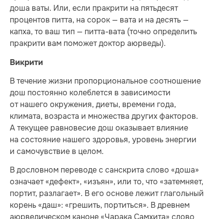
доша ваты. Или, если пракрити на пятьдесят
процентов питта, на сорок — вата и на десять —
капха, то ваш тип — питта-вата (точно определить
пракрити вам поможет доктор аюрведы).
Викрити
В течение жизни пропорциональное соотношение
дош постоянно колеблется в зависимости
от нашего окружения, диеты, времени года,
климата, возраста и множества других факторов.
А текущее равновесие дош оказывает влияние
на состояние нашего здоровья, уровень энергии
и самочувствие в целом.
В дословном переводе с санскрита слово «доша»
означает «дефект», «изъян», или то, что «затемняет,
портит, разлагает». В его основе лежит глагольный
корень «даш»: «грешить, портиться». В древнем
аюрведическом каноне «Чарака Самхита» слово