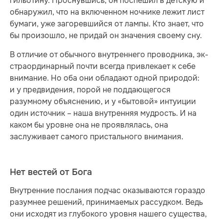
гильотину. Проснувшись, он поспешил в детскую и
обнаружил, что на включенном ночнике лежит лист
бумаги, уже загоревшийся от лампы. Кто знает, что
бы произошло, не придай он значения своему сну.
В отличие от обычного внутреннего проводника, эк­
с­тра­ор­ди­нар­ный почти всегда привлекает к себе
внимание. Но оба они обладают одной природой:
и у предвидения, порой не поддающегося
разумному объяснению, и у «бытовой» интуиции
один источник – наша внутренняя мудрость. И на
каком бы уровне она не про­яв­ля­лась, она
заслуживает самого пристального внимания.
Нет вестей от Бога
Внутренние послания подчас оказываются гораздо
разумнее решений, принимаемых рассудком. Ведь
они исходят из глубокого уровня нашего существа,