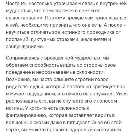
Часто мы настолько утрачиваем связь с внутренней
мудростью, что сомневаемся в самом ее
существовании. Поэтому прежде чем прислушаться
к ней, необходимо признать, что она есть. А после –
научиться отличать зов истинного проводника от
посланий, диктуемых страхами, желаниями и
заблуждениями.
Соприкасаясь с врожденной мудростью, мы
обретаем способность видеть со стороны свое
поведение и неосознаваемые склонности.
Возможно, вы часто слышите строгий голос
родителя-судьи, который по­стоян­но критикует вас
и мучает ощу­щением, что ничего не получится. Умея
рас­по­знавать его, вы не спутаете его с голосом
истины. У кого-то есть склонность к
фантазированию, которая заставляет верить в
волшебные сказки даже в пятьдесят. Зная об этой
черте, вы можете проявить здоровый скеп­ти­цизм