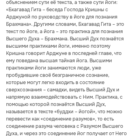
объяснением сути её текста, а также сути йоги:
«Бхагавад Гита – беседа Господа Кришны с
Арджуной по руководству в йоге для познания
Брахмана». Другими словами, Бхагавад Гита – это
текст по йоге, а йога – это практика для познания
Высшего Духа – Брахмана. Высший Дух познаётся
высшими практиками йоги, именно поэтому
Кришна говорит Арджуне в последней главе, что
ему поведана высшая тайная йога. Высшими
практиками йоги занимаются люди, уже
пробудившие своё безграничное сознание,
которые могут легко входить в состояние
сверхсознания – самадхи, видеть Высший Дух и
напрямую взаимодействовать с Ним. Практика, с
помощью которой познаётся Высший Дух,
называется в тексте «буддхи – йогой», что можно
перевести как «соединение разумов», то есть
соединение разума человека с Разумом Высшего
Духа, и через это соединение йог получает от Него