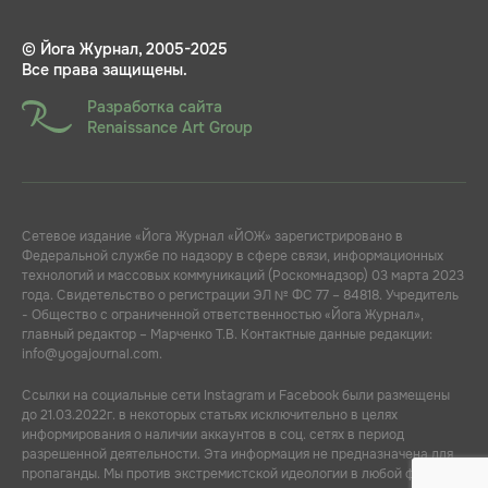
© Йога Журнал, 2005-2025
Все права защищены.
Разработка сайта
Renaissance Art Group
Сетевое издание «Йога Журнал «ЙОЖ» зарегистрировано в
Федеральной службе по надзору в сфере связи, информационных
технологий и массовых коммуникаций (Роскомнадзор) 03 марта 2023
года. Свидетельство о регистрации ЭЛ № ФС 77 – 84818. Учредитель
- Общество с ограниченной ответственностью «Йога Журнал»,
главный редактор – Марченко Т.В. Контактные данные редакции:
info@yogajournal.com.
Ссылки на социальные сети Instagram и Facebook были размещены
до 21.03.2022г. в некоторых статьях исключительно в целях
информирования о наличии аккаунтов в соц. сетях в период
разрешенной деятельности. Эта информация не предназначена для
пропаганды. Мы против экстремистской идеологии в любой форме.