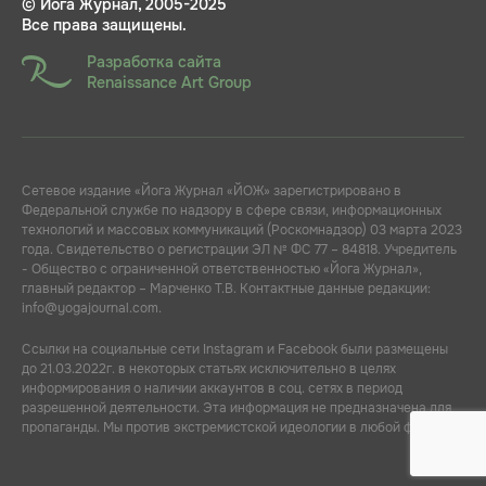
© Йога Журнал, 2005-2025
Все права защищены.
Разработка сайта
Renaissance Art Group
Сетевое издание «Йога Журнал «ЙОЖ» зарегистрировано в
Федеральной службе по надзору в сфере связи, информационных
технологий и массовых коммуникаций (Роскомнадзор) 03 марта 2023
года. Свидетельство о регистрации ЭЛ № ФС 77 – 84818. Учредитель
- Общество с ограниченной ответственностью «Йога Журнал»,
главный редактор – Марченко Т.В. Контактные данные редакции:
info@yogajournal.com.
Ссылки на социальные сети Instagram и Facebook были размещены
до 21.03.2022г. в некоторых статьях исключительно в целях
информирования о наличии аккаунтов в соц. сетях в период
разрешенной деятельности. Эта информация не предназначена для
пропаганды. Мы против экстремистской идеологии в любой форме.