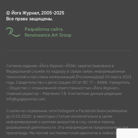
© Йога Журнал, 2005-2025
Все права защищены.
Разработка сайта
Renaissance Art Group
Сетевое издание «Йога Журнал «ЙОЖ» зарегистрировано в
Федеральной службе по надзору в сфере связи, информационных
технологий и массовых коммуникаций (Роскомнадзор) 03 марта 2023
года. Свидетельство о регистрации ЭЛ № ФС 77 – 84818. Учредитель
- Общество с ограниченной ответственностью «Йога Журнал»,
главный редактор – Марченко Т.В. Контактные данные редакции:
info@yogajournal.com.
Ссылки на социальные сети Instagram и Facebook были размещены
до 21.03.2022г. в некоторых статьях исключительно в целях
информирования о наличии аккаунтов в соц. сетях в период
разрешенной деятельности. Эта информация не предназначена для
пропаганды. Мы против экстремистской идеологии в любой форме.