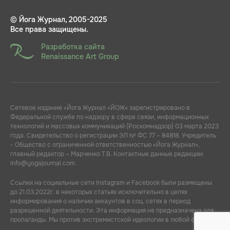
© Йога Журнал, 2005-2025
Все права защищены.
Разработка сайта
Renaissance Art Group
Сетевое издание «Йога Журнал «ЙОЖ» зарегистрировано в
Федеральной службе по надзору в сфере связи, информационных
технологий и массовых коммуникаций (Роскомнадзор) 03 марта 2023
года. Свидетельство о регистрации ЭЛ № ФС 77 – 84818. Учредитель
- Общество с ограниченной ответственностью «Йога Журнал»,
главный редактор – Марченко Т.В. Контактные данные редакции:
info@yogajournal.com.
Ссылки на социальные сети Instagram и Facebook были размещены
до 21.03.2022г. в некоторых статьях исключительно в целях
информирования о наличии аккаунтов в соц. сетях в период
разрешенной деятельности. Эта информация не предназначена для
пропаганды. Мы против экстремистской идеологии в любой форме.