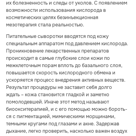
их болезненность и следы от уколов. С появлением
возможности использования кислорода в
косметических целях безинъекционная
мезотерапия стала реальностью.
Пи­та­тель­ные сыворотки вводятся под кожу
специальным аппаратом под давлением кислорода.
Про­ник­но­ве­ние лекарственных препаратов
происходит в самые глубокие слои кожи по
межклеточным порам вплоть до базального слоя,
повышается скорость кислородного обмена и
ускоряется процесс внедрения активных веществ.
Результат про­цеду­ры не заставит себя долго
ждать – кожа становится гладкой и заметно
помолодевшей. Иначе этот метод называют
биоокситерапией, и с его помощью можно бо­роть­
ся с пигментацией, мимическими морщинами,
темными кругами под глазами и акне. Задержав
дыхание, легко проверить, насколько важен воздух