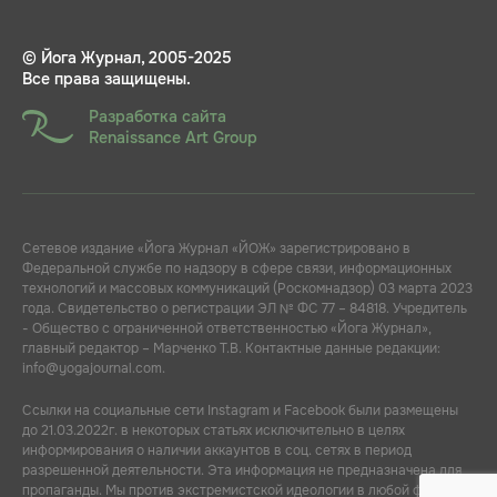
© Йога Журнал, 2005-2025
Все права защищены.
Разработка сайта
Renaissance Art Group
Сетевое издание «Йога Журнал «ЙОЖ» зарегистрировано в
Федеральной службе по надзору в сфере связи, информационных
технологий и массовых коммуникаций (Роскомнадзор) 03 марта 2023
года. Свидетельство о регистрации ЭЛ № ФС 77 – 84818. Учредитель
- Общество с ограниченной ответственностью «Йога Журнал»,
главный редактор – Марченко Т.В. Контактные данные редакции:
info@yogajournal.com.
Ссылки на социальные сети Instagram и Facebook были размещены
до 21.03.2022г. в некоторых статьях исключительно в целях
информирования о наличии аккаунтов в соц. сетях в период
разрешенной деятельности. Эта информация не предназначена для
пропаганды. Мы против экстремистской идеологии в любой форме.