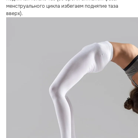
менструального цикла избегаем поднятие таза
вверх).