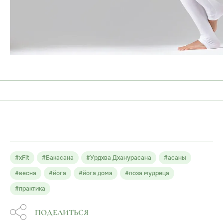
#xFit
#Бакасана
#Урдхва Дханурасана
#асаны
#весна
#йога
#йога дома
#поза мудреца
#практика
ПОДЕЛИТЬСЯ