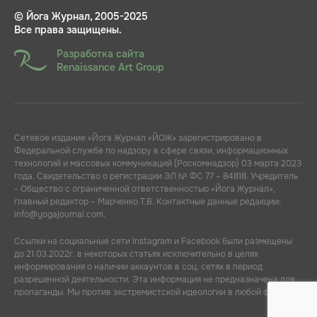
© Йога Журнал, 2005-2025
Все права защищены.
Разработка сайта
Renaissance Art Group
Сетевое издание «Йога Журнал «ЙОЖ» зарегистрировано в
Федеральной службе по надзору в сфере связи, информационных
технологий и массовых коммуникаций (Роскомнадзор) 03 марта 2023
года. Свидетельство о регистрации ЭЛ № ФС 77 – 84818. Учредитель
- Общество с ограниченной ответственностью «Йога Журнал»,
главный редактор – Марченко Т.В. Контактные данные редакции:
info@yogajournal.com.
Ссылки на социальные сети Instagram и Facebook были размещены
до 21.03.2022г. в некоторых статьях исключительно в целях
информирования о наличии аккаунтов в соц. сетях в период
разрешенной деятельности. Эта информация не предназначена для
пропаганды. Мы против экстремистской идеологии в любой форме.