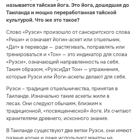
называется тайская йога. Это йога, дошедшая до
Таиланда и мощно переработанная тайской
культурой. Что же это такое?
Слово «Руэси» произошло от санскритского слова
«Риши» и означает йогин-аскет или отшельник.
«Дат» в переводе — растягивать, поправлять или
тренироваться и «Тон» — это индикатор для слова
«Руэси», означающий направленность на себя.
Таким образом, «РуэсиДат Тон» — упражнения,
которые Руэси или Йоги-аскеты делают для себя.
Руэси – традиция отшельничества, принятая в
Таиланде. Изначально такие аскеты жили в
лесах. Они следуют обычаям, близким к
традиционной, «посвященческой» йоге. Их считают
хранителями древнего, исконного знания.
В Таиланде существуют две ветки Руэси, они имеют
разные корни и даже используют мантры на