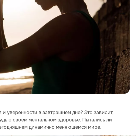
 и уверенности в завтрашнем дне? Это зависит,
ибудь о своем ментальном здоровье. Пытались ли
сегодняшнем динамично меняющемся мире.