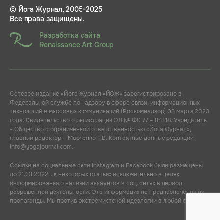
© Йога Журнал, 2005-2025
Все права защищены.
Разработка сайта
Renaissance Art Group
Сетевое издание «Йога Журнал «ЙОЖ» зарегистрировано в
Федеральной службе по надзору в сфере связи, информационных
технологий и массовых коммуникаций (Роскомнадзор) 03 марта 2023
года. Свидетельство о регистрации ЭЛ № ФС 77 – 84818. Учредитель
- Общество с ограниченной ответственностью «Йога Журнал»,
главный редактор – Марченко Т.В. Контактные данные редакции:
info@yogajournal.com.
Ссылки на социальные сети Instagram и Facebook были размещены
до 21.03.2022г. в некоторых статьях исключительно в целях
информирования о наличии аккаунтов в соц. сетях в период
разрешенной деятельности. Эта информация не предназначена для
пропаганды. Мы против экстремистской идеологии в любой форме.