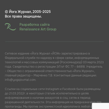
© Йога Журнал, 2005-2025
Все права защищены.
Разработка сайта
Renaissance Art Group
Сетевое издание «Йога Журнал «ЙОЖ» зарегистрировано в
Федеральной службе по надзору в сфере связи, информационных
технологий и массовых коммуникаций (Роскомнадзор) 03 марта 2023
года. Свидетельство о регистрации ЭЛ № ФС 77 – 84818. Учредитель
- Общество с ограниченной ответственностью «Йога Журнал»,
главный редактор – Марченко Т.В. Контактные данные редакции:
info@yogajournal.com.
Ссылки на социальные сети Instagram и Facebook были размещены
до 21.03.2022г. в некоторых статьях исключительно в целях
информирования о наличии аккаунтов в соц. сетях в период
разрешенной деятельности. Эта информация не предназначена для
пропаганды. Мы против экстремистской идеологии в любой форме.