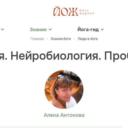
Знание
Йога-гид
Главная
Знания йоги
Люди в йоге
. Нейробиология. Пр
Алена Антонова