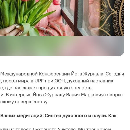
й Международной Конференции Йога Журнала. Сегодня
, посол мира в UPF при ООН, духовный наставник
с, где расскажет про духовную зрелость
и. В интервью Йога Журналу Вания Маркович говорит
ескому совершенству.
Ваших медитаций. Синтез духовного и науки. Как
или на голосе Духовного Учителя. Мы тренируем