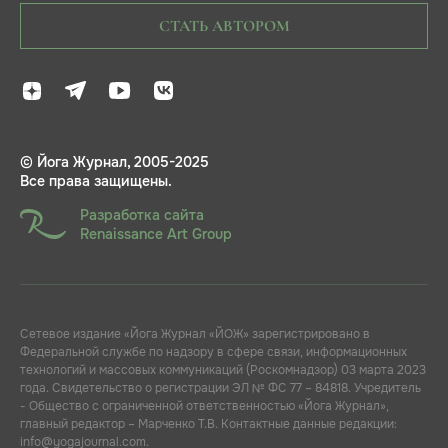
СТАТЬ АВТОРОМ
© Йога Журнал, 2005-2025
Все права защищены.
Разработка сайта
Renaissance Art Group
Сетевое издание «Йога Журнал «ЙОЖ» зарегистрировано в
Федеральной службе по надзору в сфере связи, информационных
технологий и массовых коммуникаций (Роскомнадзор) 03 марта 2023
года. Свидетельство о регистрации ЭЛ № ФС 77 – 84818. Учредитель
- Общество с ограниченной ответственностью «Йога Журнал»,
главный редактор – Марченко Т.В. Контактные данные редакции:
info@yogajournal.com.