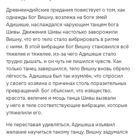
Древнеиндийские предания повествует о том, как
однажды бог Вишну, возлежа на боге змей
Адишеше, наслаждался чарующим танцем бога
Шивы. Движения Шивы настолько заворожили
Вишну, что его тело стало вибрировать в ритме
с ними. В этой вибрации бог Вишну становился всё
тяжелее и тяжелее, из-за чего Адишеше стало
трудно дышать, и он чуть не лишился чувств. Как
только танец завершился, тело Вишну вновь обрело
лёгкость. Адишеша был так изумлён, что спросил
у своего хозяина о причинах столь поразительных
превращений. Бог объяснил, что изящество,
красота, величие и мощь танца Шивы вызвали
у него в теле соответствующие вибрации, которые
утяжелили его.
Не переставая удивляться, Адишеша изъявил
желание научиться такому танцу. Вишну задумался