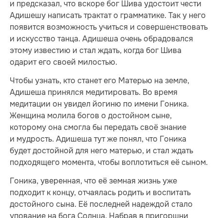
и предсказал, что вскоре бог Шива удостоит чести
Адишешу написать трактат о грамматике. Так у него
появится возможность учиться и совершенствовать
и искусство танца. Адишеша очень обрадовался
этому известию и стал ждать, когда бог Шива
одарит его своей милостью.
Чтобы узнать, кто станет его Матерью на земле,
Адишеша принялся медитировать. Во время
медитации он увидел йогиню по имени Гоника.
Женщина молила богов о достойном сыне,
которому она смогла бы передать своё знание
и мудрость. Адишеша тут же понял, что Гоника
будет достойной для него матерью, и стал ждать
подходящего момента, чтобы воплотиться её сыном.
Гоника, уверенная, что её земная жизнь уже
подходит к концу, отчаялась родить и воспитать
достойного сына. Её последней надеждой стало
упование на бога Солнца. Набрав в пригоршни