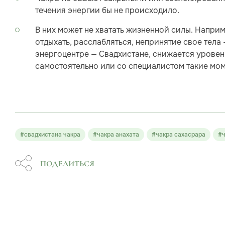
течения энергии бы не происходило.
В них может не хватать жизненной силы. Наприм
отдыхать, расслабляться, непринятие свое тела 
энергоцентре — Свадхистане, снижается уровен
самостоятельно или со специалистом такие мом
#свадхистана чакра
#чакра анахата
#чакра сахасрара
#
ПОДЕЛИТЬСЯ