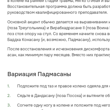
в колене на ранней стадии травмы, мягко сгибая и в
Восстановительная программа должна быть разработа
руководством квалифицированного преподавателя.
Основной акцент обычно делается на выравнивании и
(поза Треугольника) и Вирабхадрасане II (поза Воина I
поз стоя опору на стул. Со временем начните снова
Баддха Конасану (и, возможно, Падмасану), использу
После восстановления и исчезновения дискомфорта 
асан, как минимум пару месяцев. Вместо них практи
Вариация Падмасаны
Подложите под таз и правое колено одеяла для
Сядьте в Дандасану (поза Посоха) и вытяните об
Согните одну ногу в колене и положите под нег