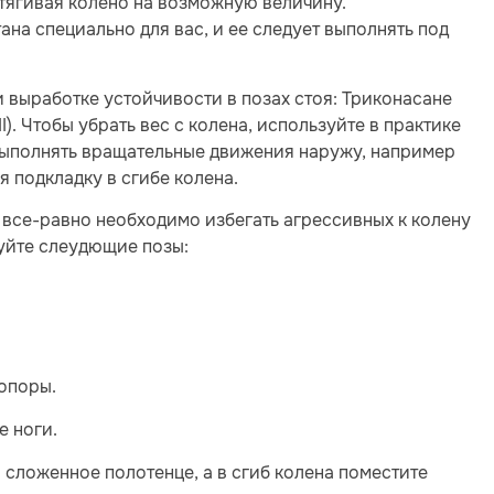
ытягивая колено на возможную величину.
на специально для вас, и ее следует выполнять под
 выработке устойчивости в позах стоя: Триконасане
I). Чтобы убрать вес с колена, используйте в практике
 выполнять вращательные движения наружу, например
я подкладку в сгибе колена.
все-равно необходимо избегать агрессивных к колену
куйте слеудющие позы:
 опоры.
е ноги.
о сложенное полотенце, а в сгиб колена поместите