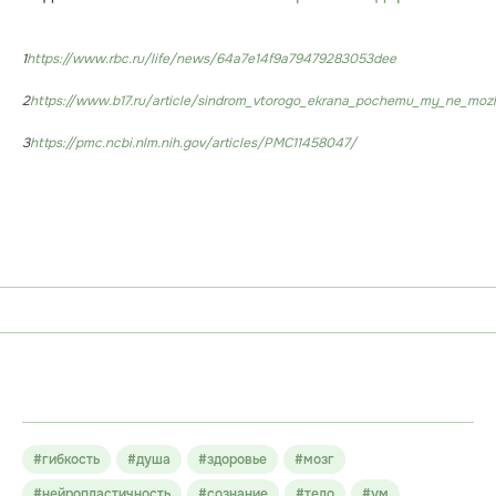
1
https://www.rbc.ru/life/news/64a7e14f9a79479283053dee
2
https://www.b17.ru/article/sindrom_vtorogo_ekrana_pochemu_my_ne_mozhe
3
https://pmc.ncbi.nlm.nih.gov/articles/PMC11458047/
#гибкость
#душа
#здоровье
#мозг
#нейропластичность
#сознание
#тело
#ум